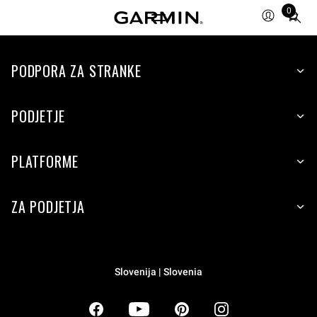
0
Total
items
in
PODPORA ZA STRANKE
cart:
0
PODJETJE
PLATFORME
ZA PODJETJA
Slovenija | Slovenia