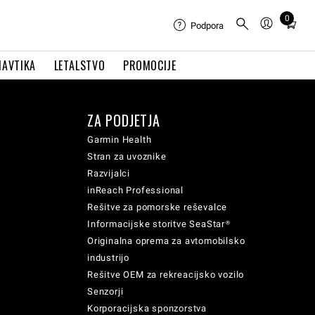
0
Total
Podpora
items
in
NAVTIKA
LETALSTVO
PROMOCIJE
cart:
0
ZA PODJETJA
Garmin Health
Stran za uvoznike
Razvijalci
inReach Professional
Rešitve za pomorske reševalce
Informacijske storitve SeaStar®
Originalna oprema za avtomobilsko
industrijo
Rešitve OEM za rekreacijsko vozilo
Senzorji
Korporacijska sponzorstva