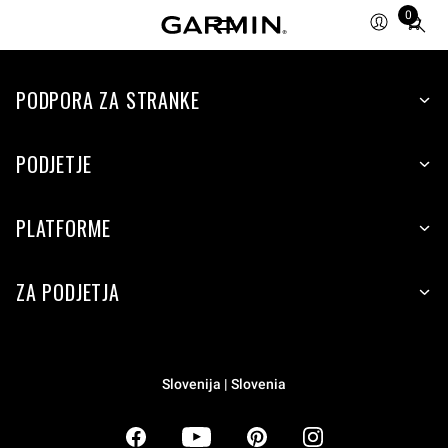
0
Total
items
in
PODPORA ZA STRANKE
cart:
0
PODJETJE
PLATFORME
ZA PODJETJA
Slovenija | Slovenia