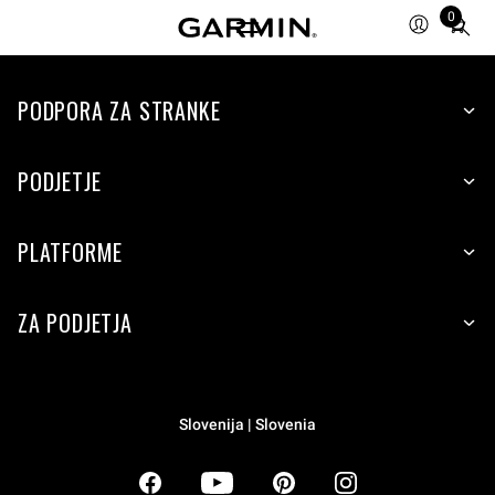
0
Total
items
in
PODPORA ZA STRANKE
cart:
0
PODJETJE
PLATFORME
ZA PODJETJA
Slovenija | Slovenia