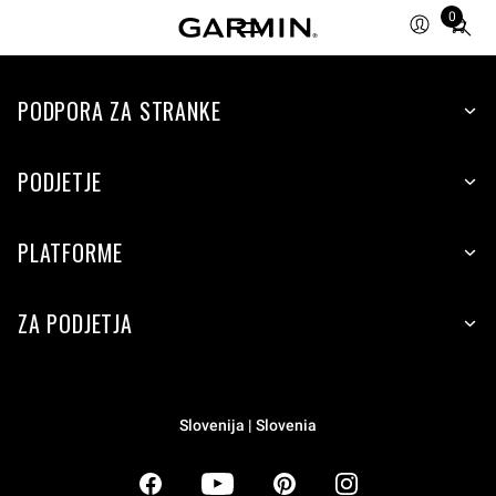
0
Total
items
in
PODPORA ZA STRANKE
cart:
0
PODJETJE
PLATFORME
ZA PODJETJA
Slovenija | Slovenia