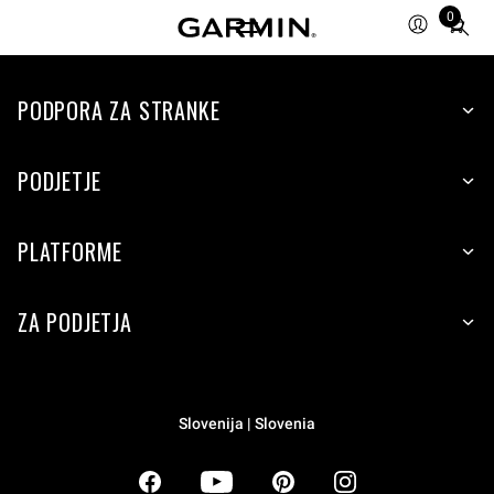
0
Total
items
in
PODPORA ZA STRANKE
cart:
0
PODJETJE
PLATFORME
ZA PODJETJA
Slovenija | Slovenia