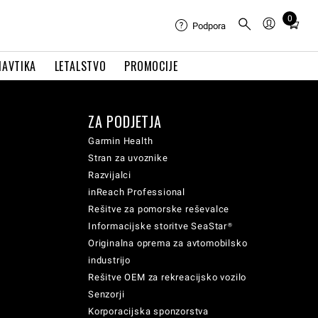
0
Total
Podpora
items
in
NAVTIKA
LETALSTVO
PROMOCIJE
cart:
0
ZA PODJETJA
Garmin Health
Stran za uvoznike
Razvijalci
inReach Professional
Rešitve za pomorske reševalce
Informacijske storitve SeaStar®
Originalna oprema za avtomobilsko
industrijo
Rešitve OEM za rekreacijsko vozilo
Senzorji
Korporacijska sponzorstva