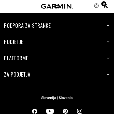
0
Total
items
in
PODPORA ZA STRANKE
cart:
0
PODJETJE
PLATFORME
ZA PODJETJA
Slovenija | Slovenia