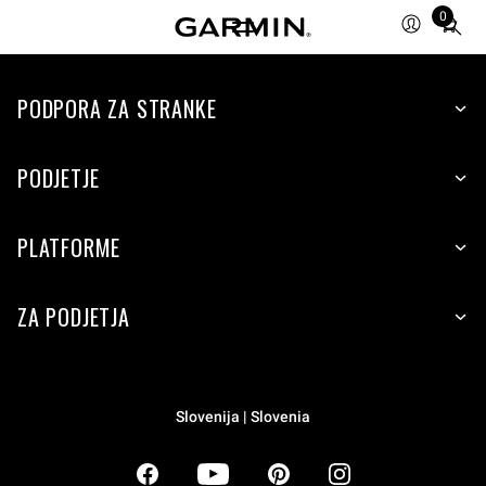
0
Total
items
in
PODPORA ZA STRANKE
cart:
0
PODJETJE
PLATFORME
ZA PODJETJA
Slovenija | Slovenia