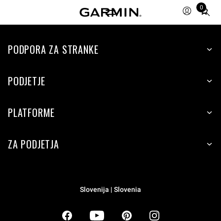
0
Total
items
in
PODPORA ZA STRANKE
cart:
0
PODJETJE
PLATFORME
ZA PODJETJA
Slovenija | Slovenia