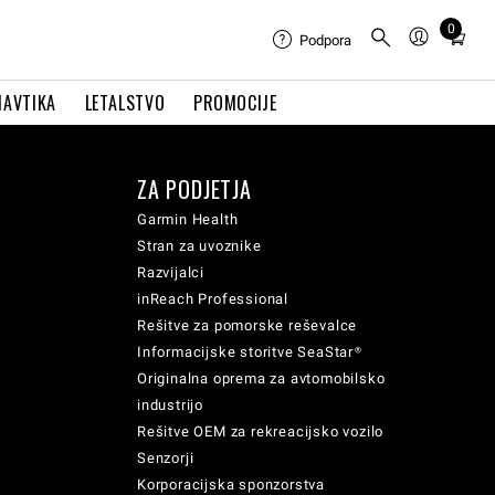
0
Total
Podpora
items
in
NAVTIKA
LETALSTVO
PROMOCIJE
cart:
0
ZA PODJETJA
Garmin Health
Stran za uvoznike
Razvijalci
inReach Professional
Rešitve za pomorske reševalce
Informacijske storitve SeaStar®
Originalna oprema za avtomobilsko
industrijo
Rešitve OEM za rekreacijsko vozilo
Senzorji
Korporacijska sponzorstva