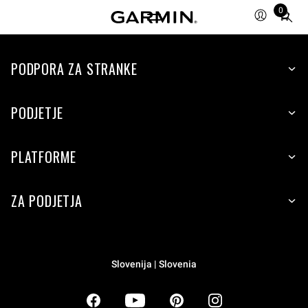
0
Total
items
in
PODPORA ZA STRANKE
cart:
0
PODJETJE
PLATFORME
ZA PODJETJA
Slovenija | Slovenia