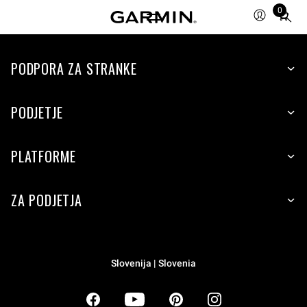
0
Total
items
in
PODPORA ZA STRANKE
cart:
0
PODJETJE
PLATFORME
ZA PODJETJA
Slovenija | Slovenia