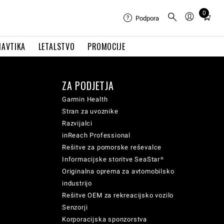
0
Total
Podpora
items
in
NAVTIKA
LETALSTVO
PROMOCIJE
cart:
0
ZA PODJETJA
Garmin Health
Stran za uvoznike
Razvijalci
inReach Professional
Rešitve za pomorske reševalce
Informacijske storitve SeaStar®
Originalna oprema za avtomobilsko
industrijo
Rešitve OEM za rekreacijsko vozilo
Senzorji
Korporacijska sponzorstva