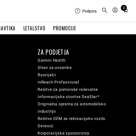
0
Total
Podpora
items
in
NAVTIKA
LETALSTVO
PROMOCIJE
cart:
0
ZA PODJETJA
Garmin Health
Stran za uvoznike
Razvijalci
inReach Professional
Rešitve za pomorske reševalce
Informacijske storitve SeaStar®
Originalna oprema za avtomobilsko
industrijo
Rešitve OEM za rekreacijsko vozilo
Senzorji
Korporacijska sponzorstva