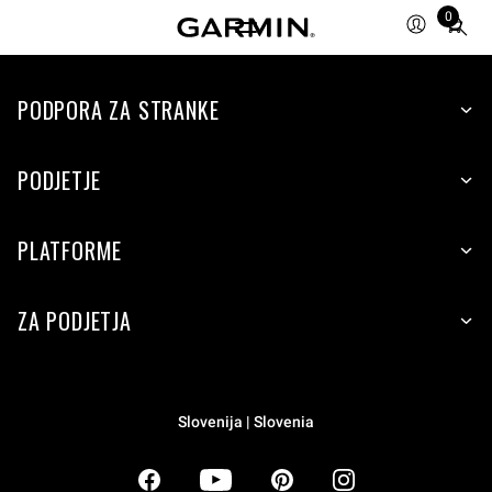
0
Total
items
in
PODPORA ZA STRANKE
cart:
0
PODJETJE
PLATFORME
ZA PODJETJA
Slovenija | Slovenia