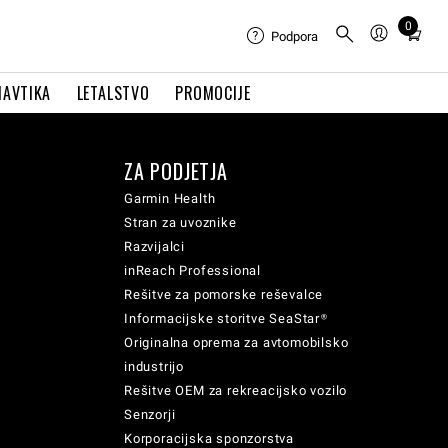
0
Total
Podpora
items
in
NAVTIKA
LETALSTVO
PROMOCIJE
cart:
0
ZA PODJETJA
Garmin Health
Stran za uvoznike
Razvijalci
inReach Professional
Rešitve za pomorske reševalce
Informacijske storitve SeaStar®
Originalna oprema za avtomobilsko
industrijo
Rešitve OEM za rekreacijsko vozilo
Senzorji
Korporacijska sponzorstva