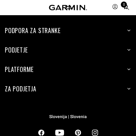
0
Total
items
in
PODPORA ZA STRANKE
cart:
0
PODJETJE
PLATFORME
ZA PODJETJA
Slovenija | Slovenia