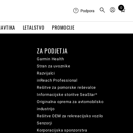
0
Total
Podpora
items
in
NAVTIKA
LETALSTVO
PROMOCIJE
cart:
0
ZA PODJETJA
Garmin Health
Stran za uvoznike
Razvijalci
inReach Professional
Rešitve za pomorske reševalce
Informacijske storitve SeaStar®
Originalna oprema za avtomobilsko
industrijo
Rešitve OEM za rekreacijsko vozilo
Senzorji
Korporacijska sponzorstva