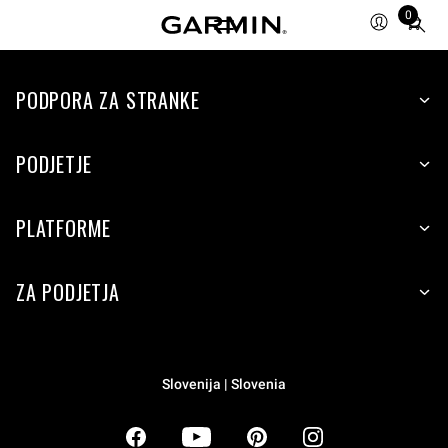
0
Total
items
in
PODPORA ZA STRANKE
cart:
0
PODJETJE
PLATFORME
ZA PODJETJA
Slovenija | Slovenia