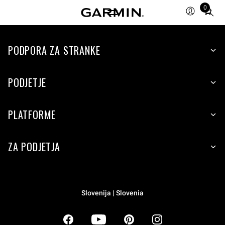
0
Total
items
in
PODPORA ZA STRANKE
cart:
0
PODJETJE
PLATFORME
ZA PODJETJA
Slovenija | Slovenia