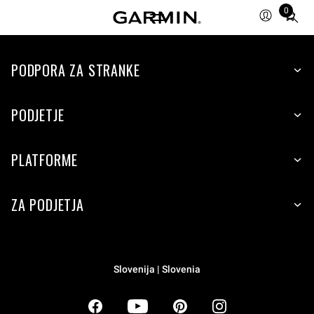
0
Total
items
in
PODPORA ZA STRANKE
cart:
0
PODJETJE
PLATFORME
ZA PODJETJA
Slovenija | Slovenia