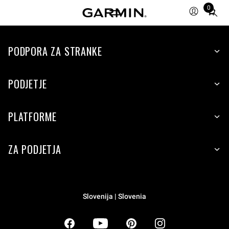
0
Total
items
in
PODPORA ZA STRANKE
cart:
0
PODJETJE
PLATFORME
ZA PODJETJA
Slovenija | Slovenia