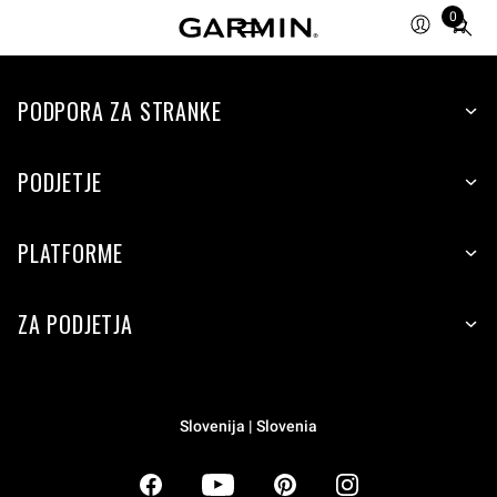
0
Total
items
in
PODPORA ZA STRANKE
cart:
0
PODJETJE
PLATFORME
ZA PODJETJA
Slovenija | Slovenia