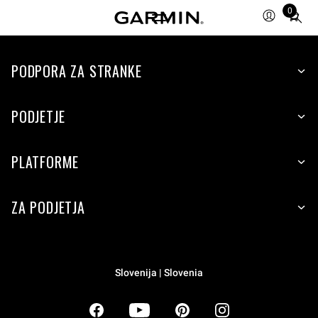
0
Total
items
in
PODPORA ZA STRANKE
cart:
0
PODJETJE
PLATFORME
ZA PODJETJA
Slovenija | Slovenia