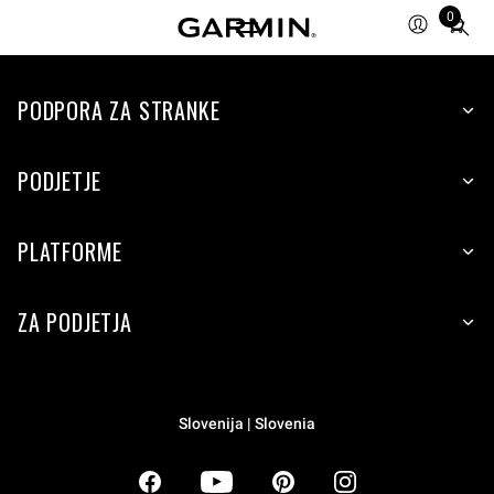
0
Total
items
in
PODPORA ZA STRANKE
cart:
0
PODJETJE
PLATFORME
ZA PODJETJA
Slovenija | Slovenia