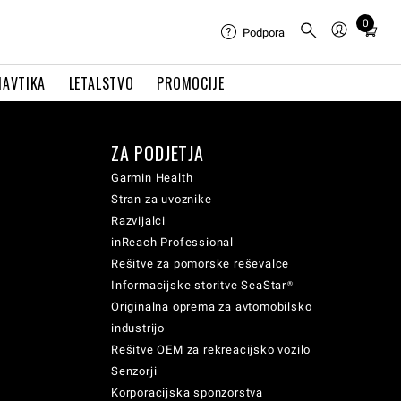
0
Total
Podpora
items
in
NAVTIKA
LETALSTVO
PROMOCIJE
cart:
0
ZA PODJETJA
Garmin Health
Stran za uvoznike
Razvijalci
inReach Professional
Rešitve za pomorske reševalce
Informacijske storitve SeaStar®
Originalna oprema za avtomobilsko
industrijo
Rešitve OEM za rekreacijsko vozilo
Senzorji
Korporacijska sponzorstva