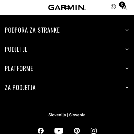
0
Total
items
in
PODPORA ZA STRANKE
cart:
0
PODJETJE
PLATFORME
ZA PODJETJA
Slovenija | Slovenia