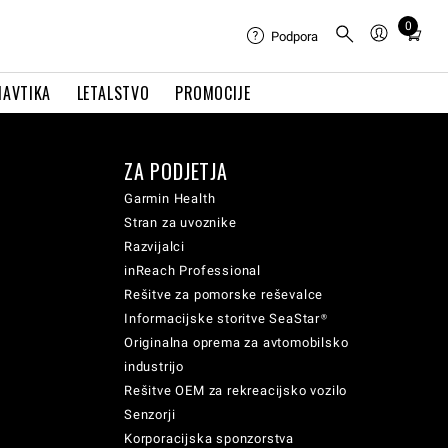
0
Total
Podpora
items
in
NAVTIKA
LETALSTVO
PROMOCIJE
cart:
0
ZA PODJETJA
Garmin Health
Stran za uvoznike
Razvijalci
inReach Professional
Rešitve za pomorske reševalce
Informacijske storitve SeaStar®
Originalna oprema za avtomobilsko
industrijo
Rešitve OEM za rekreacijsko vozilo
Senzorji
Korporacijska sponzorstva