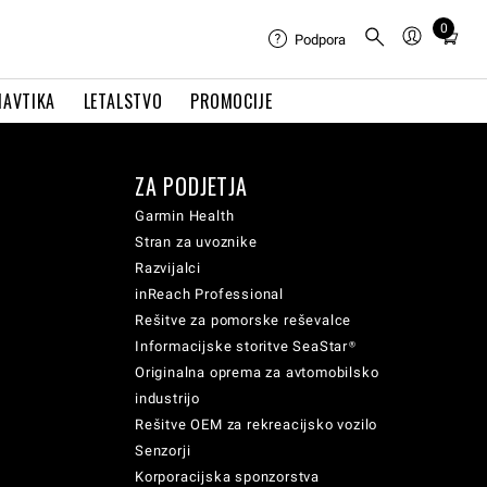
0
Total
Podpora
items
in
NAVTIKA
LETALSTVO
PROMOCIJE
cart:
0
ZA PODJETJA
Garmin Health
Stran za uvoznike
Razvijalci
inReach Professional
Rešitve za pomorske reševalce
Informacijske storitve SeaStar®
Originalna oprema za avtomobilsko
industrijo
Rešitve OEM za rekreacijsko vozilo
Senzorji
Korporacijska sponzorstva