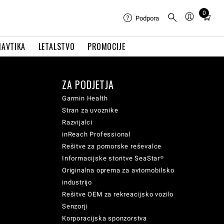
0
Total
Podpora
items
in
NAVTIKA
LETALSTVO
PROMOCIJE
cart:
0
ZA PODJETJA
Garmin Health
Stran za uvoznike
Razvijalci
inReach Professional
Rešitve za pomorske reševalce
Informacijske storitve SeaStar®
Originalna oprema za avtomobilsko
industrijo
Rešitve OEM za rekreacijsko vozilo
Senzorji
Korporacijska sponzorstva