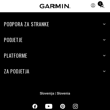
0
Total
items
in
cart:
PODPORA ZA STRANKE
0
PODJETJE
PLATFORME
ZA PODJETJA
Slovenija | Slovenia