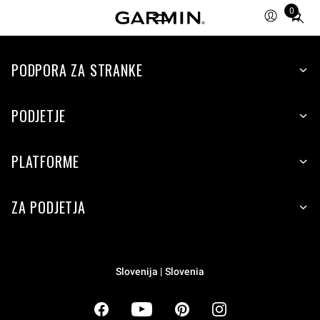
0
Total
items
in
cart:
PODPORA ZA STRANKE
0
PODJETJE
PLATFORME
ZA PODJETJA
Slovenija | Slovenia