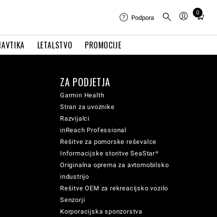
0
Total
Podpora
items
in
NAVTIKA
LETALSTVO
PROMOCIJE
cart:
0
ZA PODJETJA
Garmin Health
Stran za uvoznike
Razvijalci
inReach Professional
Rešitve za pomorske reševalce
Informacijske storitve SeaStar®
Originalna oprema za avtomobilsko
industrijo
Rešitve OEM za rekreacijsko vozilo
Senzorji
Korporacijska sponzorstva