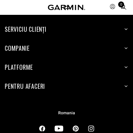
0
Total
items
in
cart:
SERVICIU CLIENŢI
0
COMPANIE
PLATFORME
PENTRU AFACERI
Romania