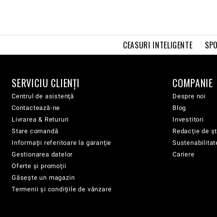
CEASURI INTELIGENTE
SPO
SERVICIU CLIENŢI
COMPANIE
Centrul de asistenţă
Despre noi
Contactează-ne
Blog
Livrarea & Retururi
Investitori
Stare comandă
Redacţie de şt
Informaţii referitoare la garanţie
Sustenabilitat
Gestionarea datelor
Cariere
Oferte şi promoţii
Găsește un magazin
Termenii şi condiţiile de vânzare