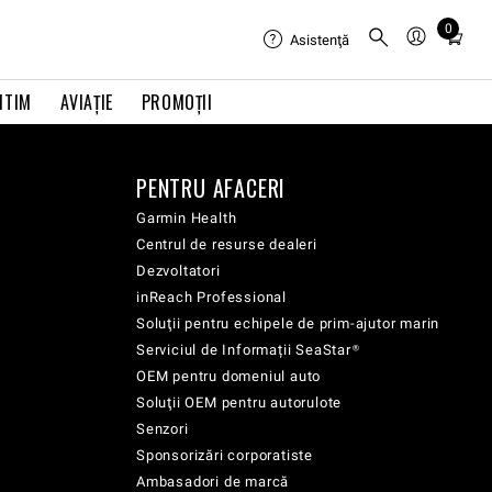
0
Total
Asistenţă
items
in
ITIM
AVIAŢIE
PROMOȚII
cart:
0
PENTRU AFACERI
Garmin Health
Centrul de resurse dealeri
Dezvoltatori
inReach Professional
Soluţii pentru echipele de prim-ajutor marin
Serviciul de Informații SeaStar®
OEM pentru domeniul auto
Soluţii OEM pentru autorulote
Senzori
Sponsorizări corporatiste
Ambasadori de marcă