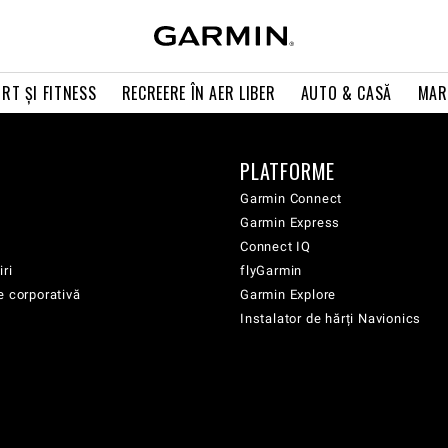
RT ŞI FITNESS
RECREERE ÎN AER LIBER
AUTO & CASĂ
MAR
PLATFORME
Garmin Connect
Garmin Express
Connect IQ
iri
flyGarmin
e corporativă
Garmin Explore
Instalator de hărți Navionics