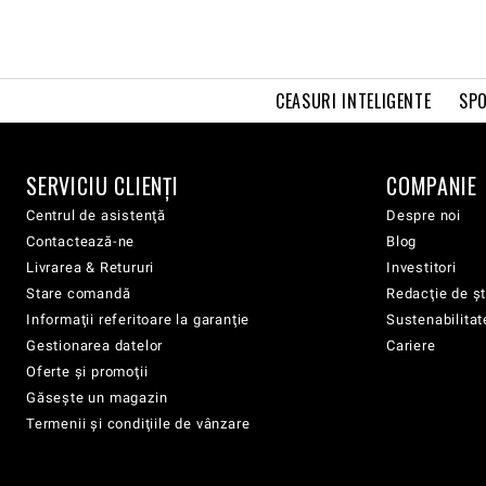
CEASURI INTELIGENTE
SPO
SERVICIU CLIENŢI
COMPANIE
Centrul de asistenţă
Despre noi
Contactează-ne
Blog
Livrarea & Retururi
Investitori
Stare comandă
Redacţie de şt
Informaţii referitoare la garanţie
Sustenabilitat
Gestionarea datelor
Cariere
Oferte şi promoţii
Găsește un magazin
Termenii şi condiţiile de vânzare