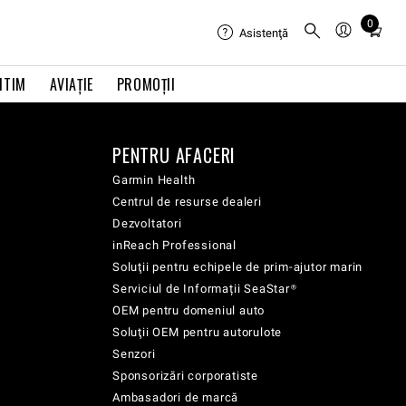
0
Total
Asistenţă
items
in
ITIM
AVIAŢIE
PROMOȚII
cart:
0
PENTRU AFACERI
Garmin Health
Centrul de resurse dealeri
Dezvoltatori
inReach Professional
Soluţii pentru echipele de prim-ajutor marin
Serviciul de Informații SeaStar®
OEM pentru domeniul auto
Soluţii OEM pentru autorulote
Senzori
Sponsorizări corporatiste
Ambasadori de marcă