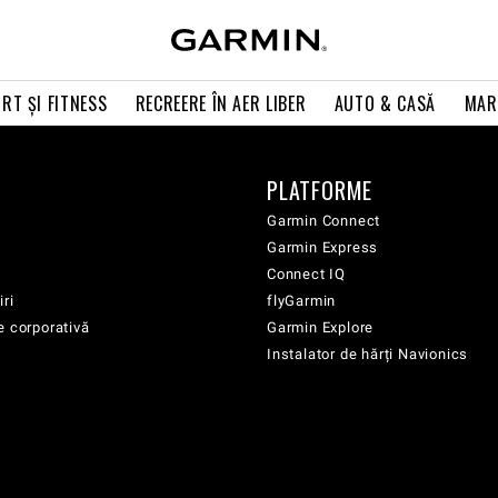
RT ŞI FITNESS
RECREERE ÎN AER LIBER
AUTO & CASĂ
MAR
PLATFORME
Garmin Connect
Garmin Express
Connect IQ
iri
flyGarmin
e corporativă
Garmin Explore
Instalator de hărți Navionics