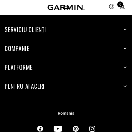
0
Total
items
in
SERVICIU CLIENŢI
cart:
0
COMPANIE
PLATFORME
PENTRU AFACERI
Romania