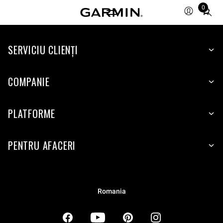
0
Total
items
in
SERVICIU CLIENŢI
cart:
0
COMPANIE
PLATFORME
PENTRU AFACERI
Romania