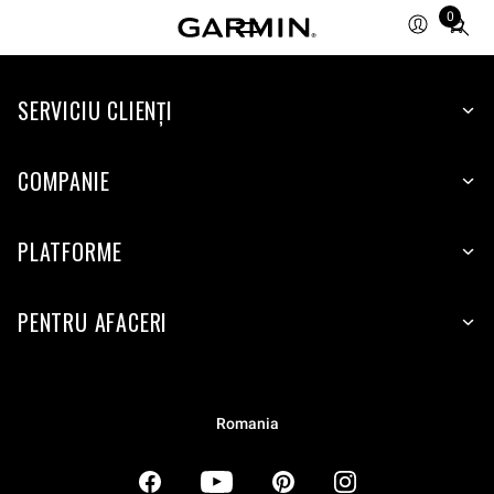
0
Total
items
in
SERVICIU CLIENŢI
cart:
0
COMPANIE
PLATFORME
PENTRU AFACERI
Romania