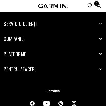
0
Total
items
in
SERVICIU CLIENŢI
cart:
0
COMPANIE
PLATFORME
PENTRU AFACERI
Romania