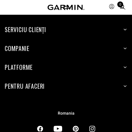
0
Total
items
in
SERVICIU CLIENŢI
cart:
0
COMPANIE
PLATFORME
PENTRU AFACERI
Romania