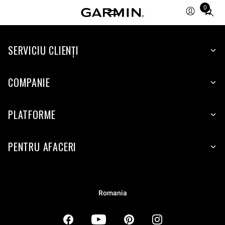
0
Total
items
in
SERVICIU CLIENŢI
cart:
0
COMPANIE
PLATFORME
PENTRU AFACERI
Romania