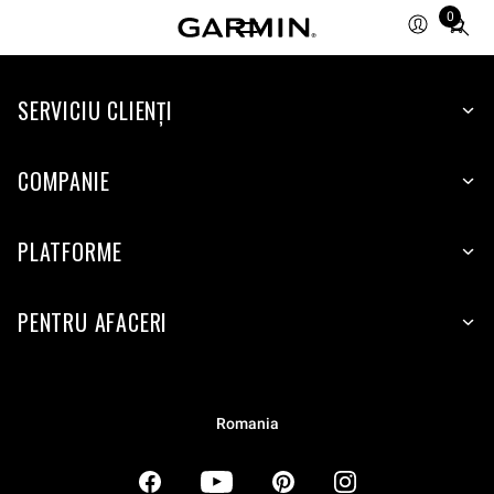
0
Total
items
in
SERVICIU CLIENŢI
cart:
0
COMPANIE
PLATFORME
PENTRU AFACERI
Romania