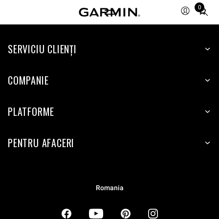
0
Total
items
in
SERVICIU CLIENŢI
cart:
0
COMPANIE
PLATFORME
PENTRU AFACERI
Romania