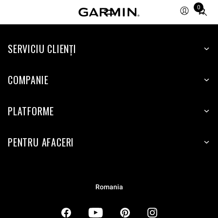
0
Total
items
in
SERVICIU CLIENŢI
cart:
0
COMPANIE
PLATFORME
PENTRU AFACERI
Romania