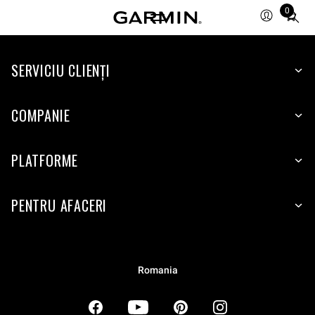
0
Total
items
in
SERVICIU CLIENŢI
cart:
0
COMPANIE
PLATFORME
PENTRU AFACERI
Romania