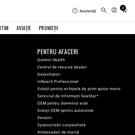
0
Total
Asistenţă
items
in
ITIM
AVIAŢIE
PROMOȚII
cart:
0
PENTRU AFACERI
Garmin Health
Centrul de resurse dealeri
Dezvoltatori
inReach Professional
Soluţii pentru echipele de prim-ajutor marin
Serviciul de Informații SeaStar®
OEM pentru domeniul auto
Soluţii OEM pentru autorulote
Senzori
Sponsorizări corporatiste
Ambasadori de marcă