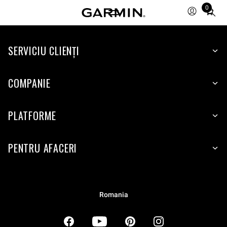
0
Total
items
in
SERVICIU CLIENŢI
cart:
0
COMPANIE
PLATFORME
PENTRU AFACERI
Romania