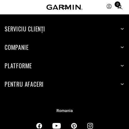
0
Total
items
in
SERVICIU CLIENŢI
cart:
0
COMPANIE
PLATFORME
PENTRU AFACERI
Romania